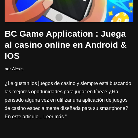
BC Game Application : Juega
al casino online en Android &
IOS
por
Alexis
¿Le gustan los juegos de casino y siempre está buscando
las mejores oportunidades para jugar en línea? ¿Ha
pensado alguna vez en utilizar una aplicación de juegos
de casino especialmente diseñada para su smartphone?
En este artículo...
Leer más "