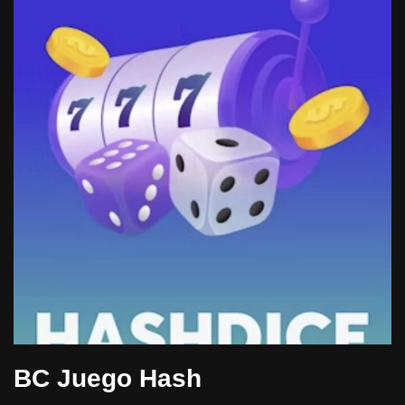
BC Juego Hash