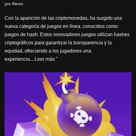
por
Alexis
Con la aparición de las criptomonedas, ha surgido una
nueva categoría de juegos en línea, conocidos como
juegos de hash. Estos innovadores juegos utilizan hashes
criptográficos para garantizar la transparencia y la
equidad, ofreciendo a los jugadores una
experiencia...
Leer más "