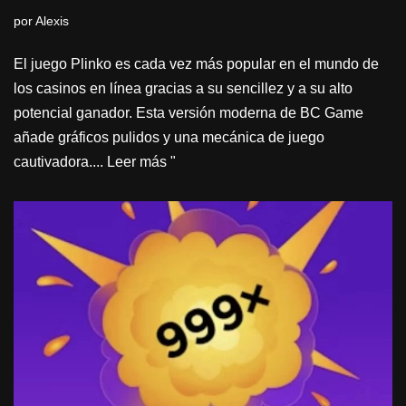
por
Alexis
El juego Plinko es cada vez más popular en el mundo de
los casinos en línea gracias a su sencillez y a su alto
potencial ganador. Esta versión moderna de BC Game
añade gráficos pulidos y una mecánica de juego
cautivadora....
Leer más "