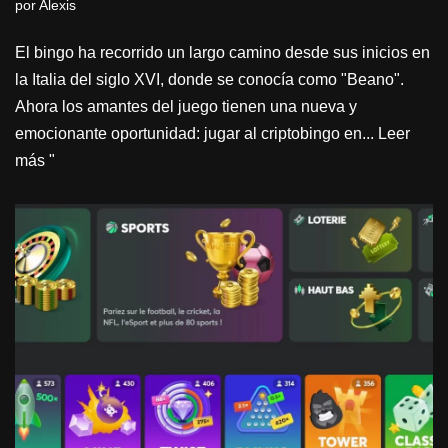
por
Alexis
El bingo ha recorrido un largo camino desde sus inicios en
la Italia del siglo XVI, donde se conocía como "Beano".
Ahora los amantes del juego tienen una nueva y
emocionante oportunidad: jugar al criptobingo en...
Leer
más "