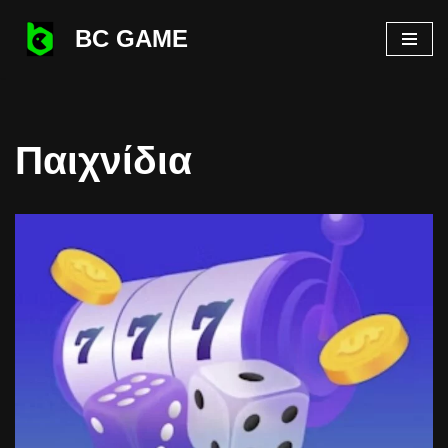
BC GAME
Μετάβαση
στο
περιεχόμενο
Παιχνίδια