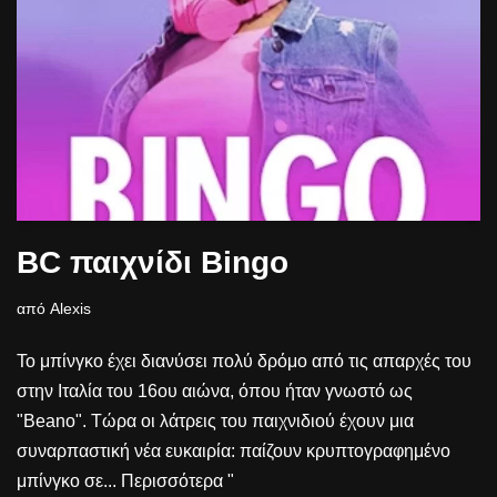
BC παιχνίδι Bingo
από
Alexis
Το μπίνγκο έχει διανύσει πολύ δρόμο από τις απαρχές του
στην Ιταλία του 16ου αιώνα, όπου ήταν γνωστό ως
"Beano". Τώρα οι λάτρεις του παιχνιδιού έχουν μια
συναρπαστική νέα ευκαιρία: παίζουν κρυπτογραφημένο
μπίνγκο σε...
Περισσότερα "