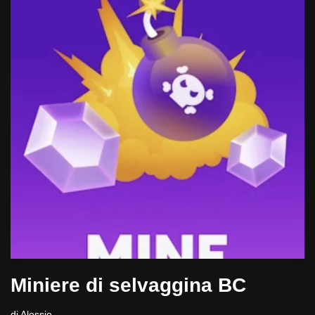
Miniere di selvaggina BC
di
Alessio