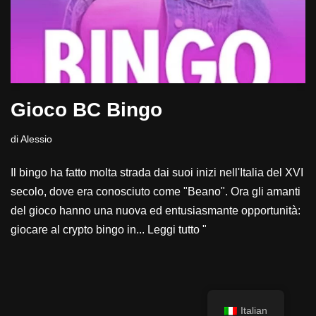
Gioco BC Bingo
di
Alessio
Il bingo ha fatto molta strada dai suoi inizi nell'Italia del XVI
secolo, dove era conosciuto come "Beano". Ora gli amanti
del gioco hanno una nuova ed entusiasmante opportunità:
giocare al crypto bingo in...
Leggi tutto "
Italian