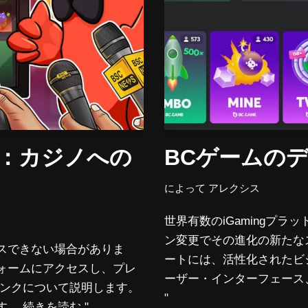
ク：カジノへの
BCゲームの
によって
アレクシス
世界有数のiGamingプラ
ン変更でその進化の新たな
スできない場合がありま
ートには、活性化されたビ
ォームにアクセスし、プレ
ーザー・インターフェース、
リンクについて説明します。
"
す。
続きを読む "