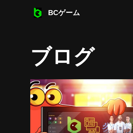
BCゲーム
コ
ン
テ
ン
ブログ
ツ
へ
ス
キ
ッ
プ