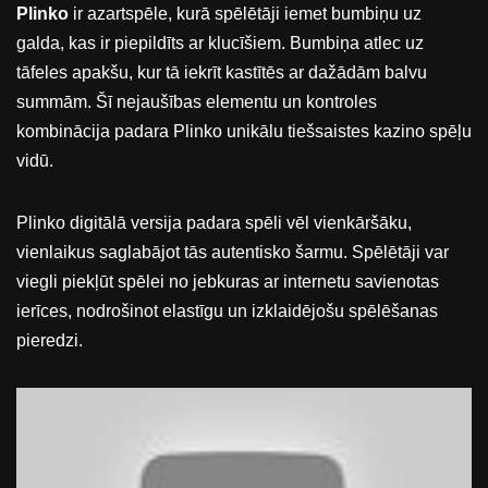
galda, kas ir piepildīts ar klucīšiem. Bumbiņa atlec uz
tāfeles apakšu, kur tā iekrīt kastītēs ar dažādām balvu
summām. Šī nejaušības elementu un kontroles
kombinācija padara Plinko unikālu tiešsaistes kazino spēļu
vidū.
Plinko digitālā versija padara spēli vēl vienkāršāku,
vienlaikus saglabājot tās autentisko šarmu. Spēlētāji var
viegli piekļūt spēlei no jebkuras ar internetu savienotas
ierīces, nodrošinot elastīgu un izklaidējošu spēlēšanas
pieredzi.