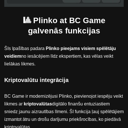
🎱 Plinko at BC Game
galvenās funkcijas
Šīs īpašības padara
Plinko pieejams visiem spēlētāju
veidiem
no iesācējiem līdz ekspertiem, kas vēlas veikt
lielākas likmes.
Kriptovalūtu integrācija
BC Game ir modernizējusi Plinko, pievienojot iespēju veikt
likmes ar
kriptovalūtas
digitālo finanšu entuziastiem
sniedz jaunu aizrautības līmeni. Šī funkcija ļauj spēlētājiem
izmantot ātru un drošu darījumu priekšrocības, ko piedāvā
kriptovalūtas.