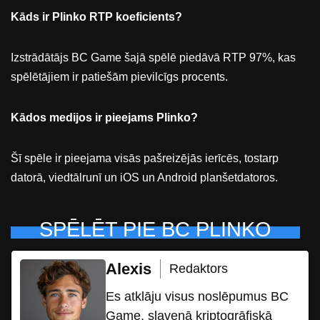
Izstrādātājs BC Game šajā spēlē piedāvā RTP 97%, kas
spēlētājiem ir patiešām pievilcīgs procents.
Kādos medijos ir pieejams Plinko?
Šī spēle ir pieejama visās pašreizējās ierīcēs, tostarp
datorā, viedtālrunī un iOS un Android planšetdatoros.
SPĒLĒT PIE BC PLINKO
Alexis
Redaktors
Es atklāju visus noslēpumus BC
Game, slavenā kriptogrāfiskā
kazino.
Skatīt pilnu biogrāfiju