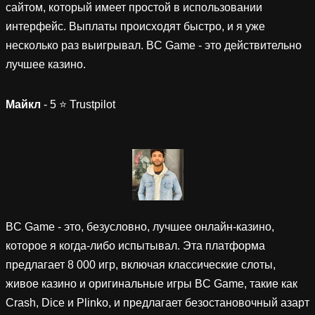
сайтом, который имеет простой в использовании
интерфейс. Выплаты происходят быстро, и я уже
несколько раз выигрывал. BC Game - это действительно
лучшее казино.
Майкл
- 5 ⭐ Trustpilot
BC Game - это, безусловно, лучшее онлайн-казино,
которое я когда-либо испытывал. Эта платформа
предлагает 8 000 игр, включая классические слоты,
живое казино и оригинальные игры BC Game, такие как
Crash, Dice и Plinko, и предлагает безостановочный азарт