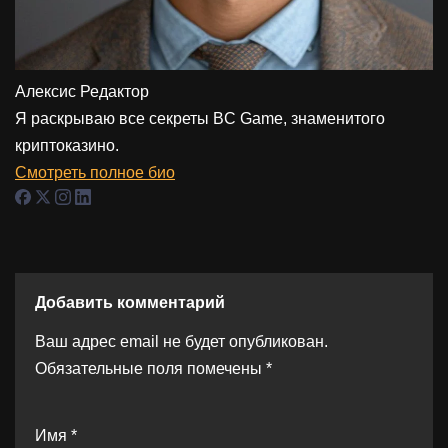
Алексис
Редактор
Я раскрываю все секреты BC Game, знаменитого
криптоказино.
Смотреть полное био
Добавить комментарий
Ваш адрес email не будет опубликован.
Обязательные поля помечены
*
Имя
*