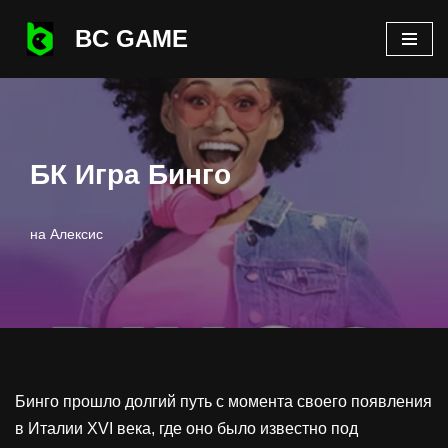
BC GAME
Перейти
к
содержанию
БК Игра Бинго
на
Алексис
Бинго прошло долгий путь с момента своего появления
в Италии XVI века, где оно было известно под