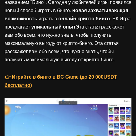
названием "Бино". Сегодня у любителей игры появился
новый способ играть в бинго.
новая захватывающая
возможность
играть в
онлайн крипто бинго
. БК Игра
предлагает
уникальный опыт
Эта статья расскажет
вам обо всем, что нужно знать, чтобы получить
максимальную выгоду от крипто-бинго. Эта статья
расскажет вам обо всем, что нужно знать, чтобы
получить максимальную выгоду от крипто-бинго.
👉 Играйте в бинго в BC Game (до 20 000USDT
бесплатно)