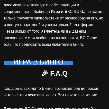
динамику, сочетающую в себе традиции и
современность. Выбирая
Игра в БК
С BC Game вы не
только получите удовольствие от разнообразия игр, но
и доступ к надежной и увлекательной платформе.
Независимо от того, являетесь ли вы давним
поклонником или любопытным новичком, BC Game
есть что предложить всем любителям бинго.
ИГРА В БИНГО
🎉 F.A.Q
Когда речь заходит о Бинго, возникает ряд вопросов,
которые то и дело возникают. Вот некоторые из них.
Влияет ли BC Game на то, как проходит игра?