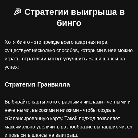
🎉 Стратегии выигрыша в
бинго
Хотя бинго - это прежде всего азартная игра,
существует несколько способов, которыми в нее можно
играть.
стратегии могут улучшить
Ваши шансы на
успех:
Стратегия Грэнвилла
Выбирайте карты лото с разными числами - четными и
нечетными, высокими и низкими - чтобы создать
сбалансированную карту. Такой подход позволяет
максимально увеличить разнообразие выпавших чисел
и повысить шансы на выигрыш.