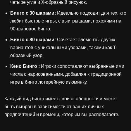
четыре угла и X-образный рисунок.
Бинго с 30 шарами:
Идеально подходит для тех, кто
любит быстрые игры, с выигрышами, похожими на
90-шаровое бинго.
Бинго с 80 шарами:
Сочетает элементы других
вариантов с уникальными узорами, такими как Т-
образный узор.
Кено Бинго :
Игроки сопоставляют выбранные ими
числа с нарисованными, добавляя к традиционной
игре в бинго лотерейную изюминку.
Каждый вид бинго имеет свои особенности и может
быть выбран в зависимости от ваших личных
предпочтений и времени, которым вы располагаете.