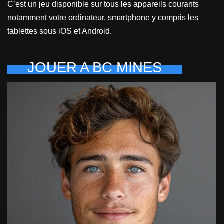
tablettes sous iOS et Android.
JOUER A BC MINES
Alexis
Rédacteur
Je vous dévoile tous les secrets
de BC Game, le célèbre crypto
casino.
See Full Bio
Laisser un commentaire
Votre adresse de messagerie ne sera pas publiée.
Les champs obligatoires sont indiqués avec
*