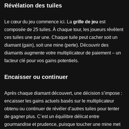
Révélation des tuiles
Le cœur du jeu commence ici. La
grille de jeu
est
composée de 25 tuiles. À chaque tour, les joueurs révèlent
ces tuiles une par une. Chaque tuile peut cacher soit un
diamant (gain), soit une mine (perte). Découvrir des
diamants augmente votre multiplicateur de paiement – un
facteur clé pour vos gains potentiels.
Encaisser ou continuer
Après chaque diamant découvert, une décision s’impose :
encaisser les gains actuels basés sur le multiplicateur
obtenu ou continuer de révéler d’autres tuiles pour tenter
de gagner plus. C’est un équilibre délicat entre
gourmandise et prudence, puisque toucher une mine met
fin à la partie et entraîne la perte totale de la mise.