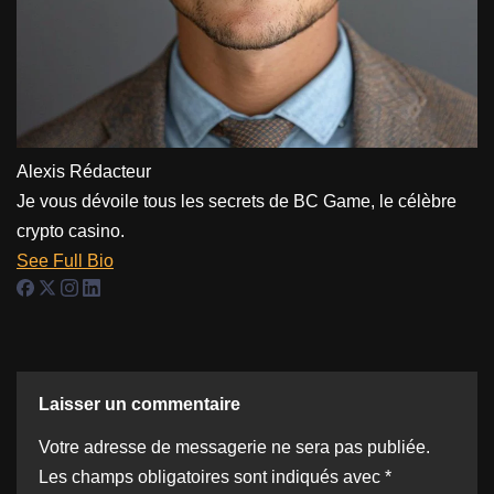
Nom
*
Adresse de messagerie
*
Site web
Commentaire
*