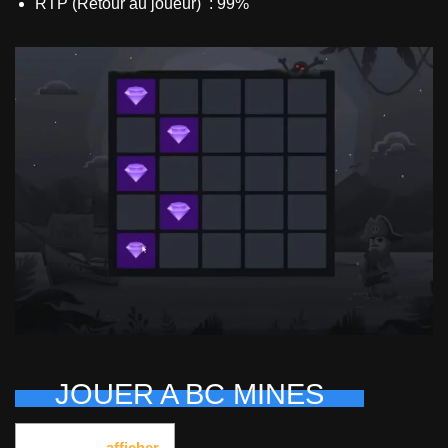
RTP (Retour au joueur) : 99%
JOUER A BC MINES
Sommaire
[
afficher
]