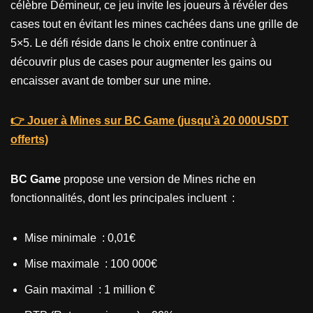
célèbre Démineur, ce jeu invite les joueurs à révéler des
cases tout en évitant les mines cachées dans une grille de
5×5. Le défi réside dans le choix entre continuer à
découvrir plus de cases pour augmenter les gains ou
encaisser avant de tomber sur une mine.
👉 Jouer à Mines sur BC Game (jusqu’à 20 000USDT
offerts)
BC Game
propose une version de Mines riche en
fonctionnalités, dont les principales incluent :
Mise minimale : 0,01€
Mise maximale : 100 000€
Gain maximal : 1 million €