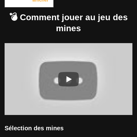
💣 Comment jouer au jeu des
mines
Sélection des mines