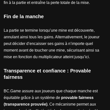
Fin de la manche
La partie se termine lorsqu’une mine est découverte,
annulant ainsi tous les gains. Alternativement, le joueur
peut décider d’encaisser ses gains à n’importe quel
moment avant de toucher une mine, sécurisant ainsi sa
mise en fonction du multiplicateur atteint jusqu’ici.
Transparence et confiance : Provable
fairness
BC.Game assure aux joueurs que chaque manche est
équitable grâce à un système de
provable fairness
(transparence prouvée)
. Ce mécanisme permet aux
joueurs de vérifier l’intégrité de chaque partie jouée. Une