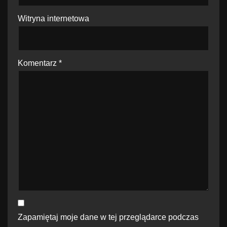
Zapamiętaj moje dane w tej przeglądarce podczas
pisania kolejnych komentarzy.