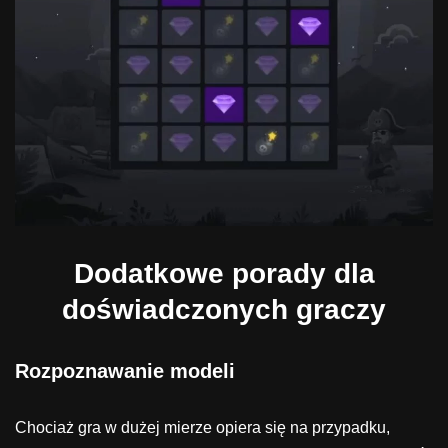
Dodatkowe porady dla
doświadczonych graczy
Rozpoznawanie modeli
Chociaż gra w dużej mierze opiera się na przypadku,
analiza
wzory
z poprzednich gier może czasami kierować