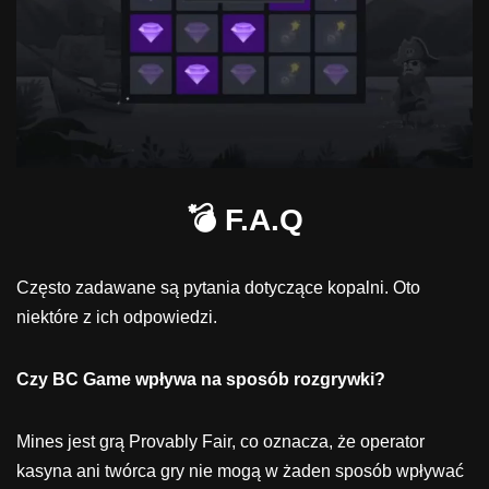
💣 F.A.Q
Często zadawane są pytania dotyczące kopalni. Oto
niektóre z ich odpowiedzi.
Czy BC Game wpływa na sposób rozgrywki?
Mines jest grą Provably Fair, co oznacza, że operator
kasyna ani twórca gry nie mogą w żaden sposób wpływać
na wyniki.