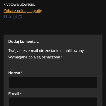
E-mail
*
Witryna internetowa
Komentarz
*