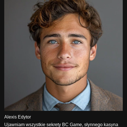
Ujawniam wszystkie sekrety BC
Game, słynnego kasyna
kryptowalutowego.
Zobacz pełną biografię
Dodaj komentarz
Twój adres e-mail nie zostanie opublikowany.
Wymagane pola są oznaczone
*
Nazwa
*