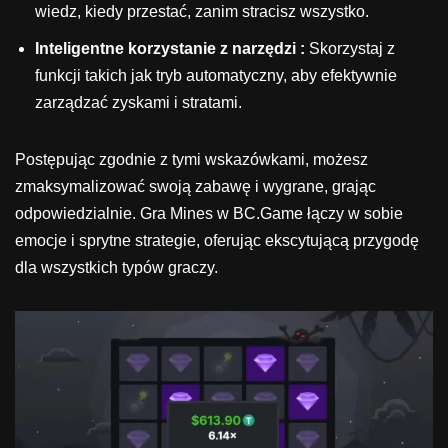
Inteligentne korzystanie z narzędzi :
Skorzystaj z
funkcji takich jak tryb automatyczny, aby efektywnie
zarządzać zyskami i stratami.
Postępując zgodnie z tymi wskazówkami, możesz
zmaksymalizować swoją zabawę i wygrane, grając
odpowiedzialnie. Gra Mines w BC.Game łączy w sobie
emocje i sprytne strategie, oferując ekscytującą przygodę
dla wszystkich typów graczy.