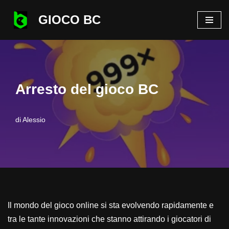
GIOCO BC
Vai
al
contenuto
Arresto del gioco BC
di
Alessio
Il mondo del gioco online si sta evolvendo rapidamente e
tra le tante innovazioni che stanno attirando i giocatori di