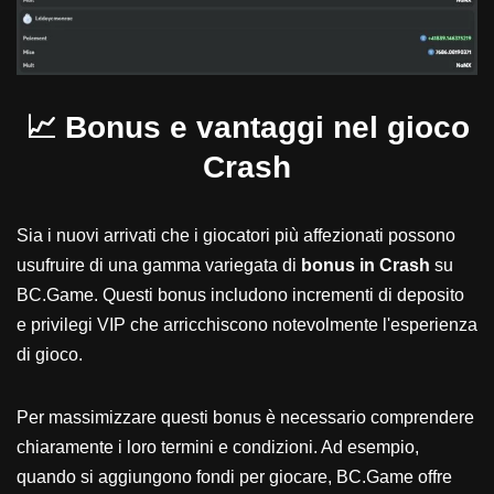
📈 Bonus e vantaggi nel gioco
Crash
Sia i nuovi arrivati che i giocatori più affezionati possono
usufruire di una gamma variegata di
bonus in Crash
su
BC.Game. Questi bonus includono incrementi di deposito
e privilegi VIP che arricchiscono notevolmente l'esperienza
di gioco.
Per massimizzare questi bonus è necessario comprendere
chiaramente i loro termini e condizioni. Ad esempio,
quando si aggiungono fondi per giocare, BC.Game offre
spesso interessanti corrispondenze di deposito che
possono raddoppiare o addirittura triplicare il denaro