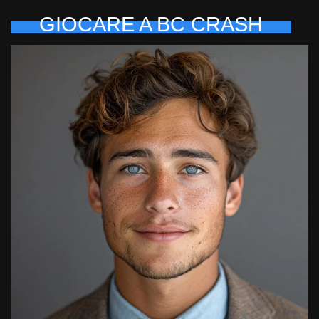
Alessio
Editore
Vi svelo tutti i segreti di BC
Game, il famoso casinò di
criptovalute.
Vedi biografia completa
Lascia un commento
Il tuo indirizzo email non sarà pubblicato.
I campi
obbligatori sono contrassegnati
*
Nome
*