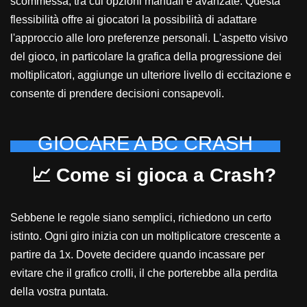
flessibilità offre ai giocatori la possibilità di adattare
l'approccio alle loro preferenze personali. L'aspetto visivo
del gioco, in particolare la grafica della progressione dei
moltiplicatori, aggiunge un ulteriore livello di eccitazione e
consente di prendere decisioni consapevoli.
GIOCARE A BC CRASH
📈 Come si gioca a Crash?
Sebbene le regole siano semplici, richiedono un certo
istinto. Ogni giro inizia con un moltiplicatore crescente a
partire da 1x. Dovete decidere quando incassare per
evitare che il grafico crolli, il che porterebbe alla perdita
della vostra puntata.
Ad esempio, se il moltiplicatore raggiunge 5x o addirittura