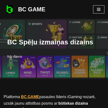
BC GAME
Pāriet
uz
saturu
BC Spēļu izmaiņas dizains
līdz
Alexis
Platforma
BC.GAME
pasaules līderis iGaming nozarē,
uzsāk jaunu attīstības posmu ar
būtiskas dizaina