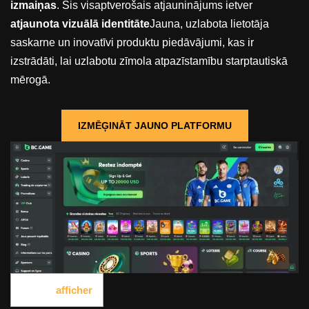
izmaiņas
. Šis visaptverošais atjauninājums ietver
atjaunota vizuālā identitāte
Jauna, uzlabota lietotāja
saskarne un inovatīvi produktu piedāvājumi, kas ir
izstrādāti, lai uzlabotu zīmola atpazīstamību starptautiskā
mērogā.
IZMĒĢINĀT JAUNO PLATFORMU
Saturs
[
afficher
]