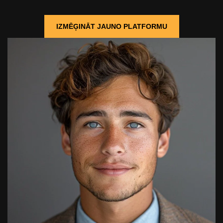
IZMĒĢINĀT JAUNO PLATFORMU