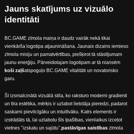
Jauns skatījums uz vizuālo
identitāti
BC.GAME zīmola maiņa ir daudz vairāk nekā tikai
vienkārša logotipa atjaunināšana. Jaunais dizains iemieso
zīmola misiju un pamatvērtības, piešķirot tā stāstījumam
jaunu enerģiju. Pārveidotajam logotipam ar tā niansēm
koši zaļš
atspoguļo BC.GAME vitalitāti un novatorisko
garu.
Šī izsmalcinātā vizuālā stila, ko raksturo moderni gradienti
un tīra estētika, mērķis ir uzlabot lietotāja pieredzi, padarot
saskarni pievilcīgāku un intuitīvāku. Katrs elements ir
izstrādāts tā, lai uzlabotu šīs īpašības, vienlaikus izceļot
vietnes "izskatu un sajūtu".
pastāvīgas saistības
zīmola