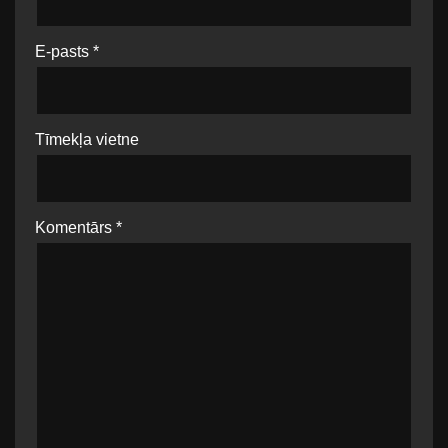
E-pasts
*
Tīmekļa vietne
Komentārs
*