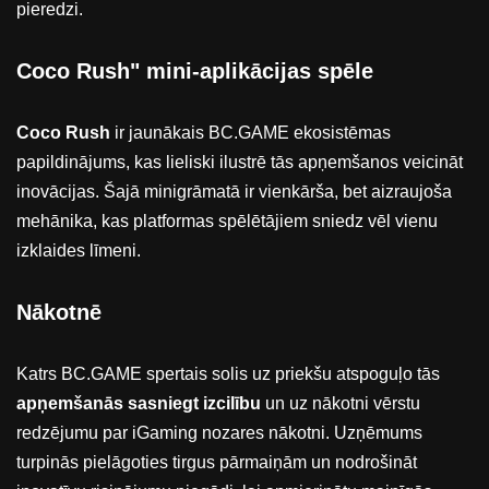
pieredzi.
Coco Rush" mini-aplikācijas spēle
Coco Rush
ir jaunākais BC.GAME ekosistēmas
papildinājums, kas lieliski ilustrē tās apņemšanos veicināt
inovācijas. Šajā minigrāmatā ir vienkārša, bet aizraujoša
mehānika, kas platformas spēlētājiem sniedz vēl vienu
izklaides līmeni.
Nākotnē
Katrs BC.GAME spertais solis uz priekšu atspoguļo tās
apņemšanās sasniegt izcilību
un uz nākotni vērstu
redzējumu par iGaming nozares nākotni. Uzņēmums
turpinās pielāgoties tirgus pārmaiņām un nodrošināt