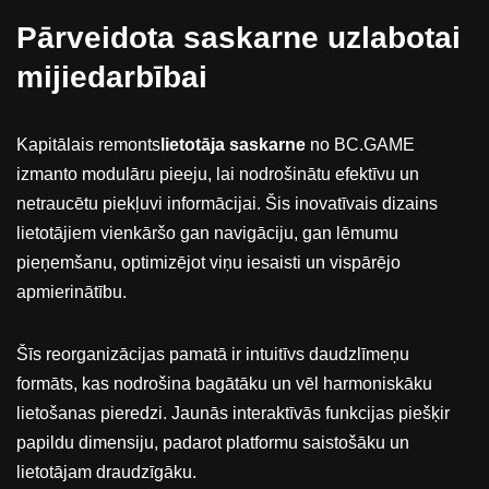
Pārveidota saskarne uzlabotai
mijiedarbībai
Kapitālais remonts
lietotāja saskarne
no BC.GAME
izmanto modulāru pieeju, lai nodrošinātu efektīvu un
netraucētu piekļuvi informācijai. Šis inovatīvais dizains
lietotājiem vienkāršo gan navigāciju, gan lēmumu
pieņemšanu, optimizējot viņu iesaisti un vispārējo
apmierinātību.
Šīs reorganizācijas pamatā ir intuitīvs daudzlīmeņu
formāts, kas nodrošina bagātāku un vēl harmoniskāku
lietošanas pieredzi. Jaunās interaktīvās funkcijas piešķir
papildu dimensiju, padarot platformu saistošāku un
lietotājam draudzīgāku.