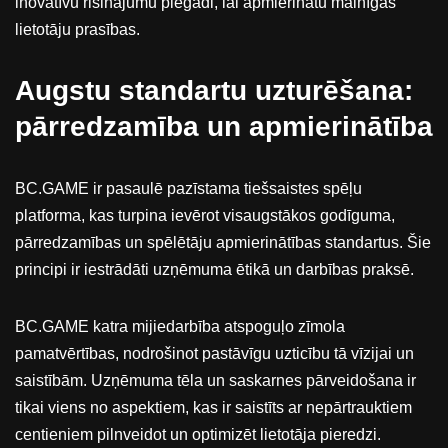
inovatīvu risinājumu piegādi, lai apmierinātu mainīgās
lietotāju prasības.
Augstu standartu uzturēšana:
pārredzamība un apmierinātība
BC.GAME ir pasaulē pazīstama tiešsaistes spēļu
platforma, kas turpina ievērot visaugstākos godīguma,
pārredzamības un spēlētāju apmierinātības standartus. Šie
principi ir iestrādāti uzņēmuma ētikā un darbības praksē.
BC.GAME katra mijiedarbība atspoguļo zīmola
pamatvērtības, nodrošinot pastāvīgu uzticību tā vīzijai un
saistībām. Uzņēmuma tēla un saskarnes pārveidošana ir
tikai viens no aspektiem, kas ir saistīts ar nepārtrauktiem
centieniem pilnveidot un optimizēt lietotāja pieredzi.