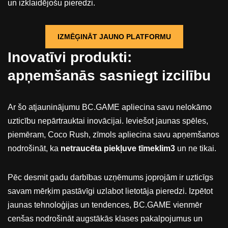
un izklaidējošu pieredzi.
IZMĒĢINĀT JAUNO PLATFORMU
Inovatīvi produkti:
apņemšanās sasniegt izcilību
Ar šo atjauninājumu BC.GAME apliecina savu nelokāmo
uzticību nepārtrauktai inovācijai. Ieviešot jaunas spēles,
piemēram, Coco Rush, zīmols apliecina savu apņemšanos
nodrošināt, ka
netraucēta piekļuve tīmeklim3
un ne tikai.
Pēc desmit gadu darbības uzņēmums joprojām ir uzticīgs
savam mērķim pastāvīgi uzlabot lietotāja pieredzi. Izpētot
jaunas tehnoloģijas un tendences, BC.GAME vienmēr
cenšas nodrošināt augstākās klases pakalpojumus un