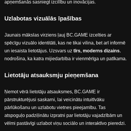
apņemšanās sasniegt izcilību un inovācijas.
Uzlabotas vizuālās īpašības
Jaunais mākslas virziens ļauj BC.GAME izcelties ar
spēcīgu vizuālo identitāti, kas ne tikai vilina, bet arī informē
un iesaista lietotājus. Uzsvars uz
tīrs, moderns dizains.
nodrošina, ka katra mijiedarbība ir vienmērīga un patīkama.
Lietotāju atsauksmju pieņemšana
Ņemot vērā lietotāju atsauksmes, BC.GAME ir
pārstrukturējusi saskarni, lai veicinātu intuitīvāku
pārlūkošanu un uzlabotu vietnes pieejamību. Tas
atspoguļo padziļinātu izpratni par lietotāju vajadzībām un
vēlmi pastāvīgi uzlabot viņu sociālo un interaktīvo pieredzi.